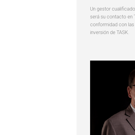
Un gestor cualificad
será su contacto en 
conformidad con las 
inversión de TASK.