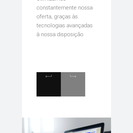
spirações
constantemente nossa
disciplina na 
as nossas
oferta, graças às
análise e na n
de
tecnologias avançadas
estratégia de
nto dentro da
à nossa disposição
investimento 
do seu perfil
as situações d
mercado